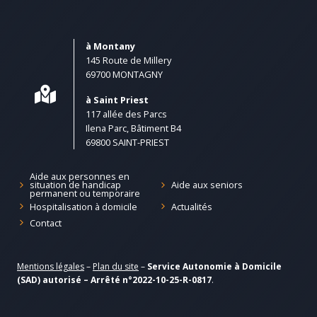
à Montany
145 Route de Millery
69700 MONTAGNY
à Saint Priest
117 allée des Parcs
Ilena Parc, Bâtiment B4
69800 SAINT-PRIEST
Aide aux personnes en
Aide aux seniors
situation de handicap
permanent ou temporaire
Hospitalisation à domicile
Actualités
Contact
Mentions légales
–
Plan du site
–
Service Autonomie à Domicile
(SAD) autorisé – Arrêté n°2022-10-25-R-0817
.