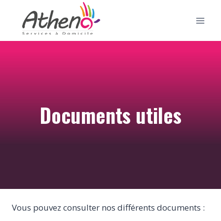
Aller
au
contenu
Documents utiles
Vous pouvez consulter nos différents documents :