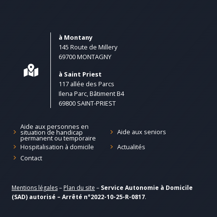
à Montany
145 Route de Millery
69700 MONTAGNY
à Saint Priest
117 allée des Parcs
Ilena Parc, Bâtiment B4
69800 SAINT-PRIEST
Aide aux personnes en
Aide aux seniors
situation de handicap
permanent ou temporaire
Hospitalisation à domicile
Actualités
Contact
Mentions légales
–
Plan du site
–
Service Autonomie à Domicile
(SAD) autorisé – Arrêté n°2022-10-25-R-0817
.