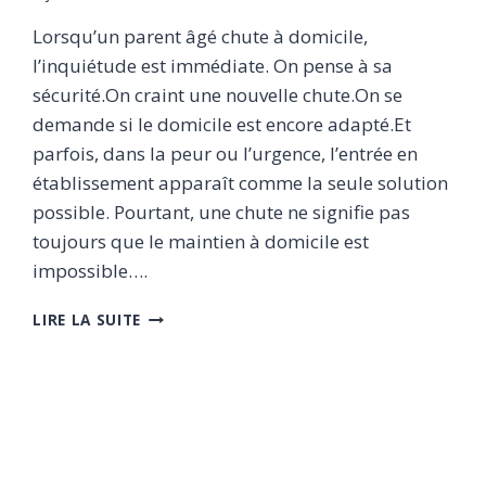
Lorsqu’un parent âgé chute à domicile,
l’inquiétude est immédiate. On pense à sa
sécurité.On craint une nouvelle chute.On se
demande si le domicile est encore adapté.Et
parfois, dans la peur ou l’urgence, l’entrée en
établissement apparaît comme la seule solution
possible. Pourtant, une chute ne signifie pas
toujours que le maintien à domicile est
impossible….
APRÈS
LIRE LA SUITE
UNE
CHUTE,
PRENONS
LE
TEMPS
D’ÉVALUER
AVANT