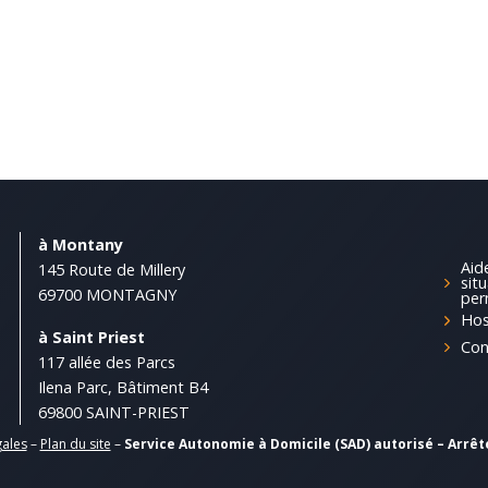
à Montany
Aid
145 Route de Millery
sit
69700 MONTAGNY
per
Hos
à Saint Priest
Con
117 allée des Parcs
Ilena Parc, Bâtiment B4
69800 SAINT-PRIEST
gales
–
Plan du site
–
Service Autonomie à Domicile (SAD) autorisé – Arrêt