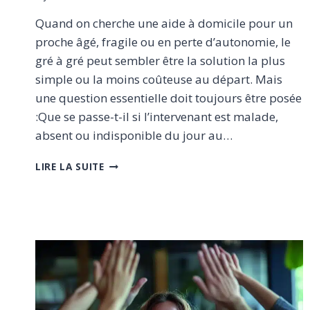
Quand on cherche une aide à domicile pour un
proche âgé, fragile ou en perte d’autonomie, le
gré à gré peut sembler être la solution la plus
simple ou la moins coûteuse au départ. Mais
une question essentielle doit toujours être posée
:Que se passe-t-il si l’intervenant est malade,
absent ou indisponible du jour au…
GRÉ
LIRE LA SUITE
À
GRÉ
OU
SERVICE
PRESTATAIRE
:
QUI
ASSURE
LA
CONTINUITÉ