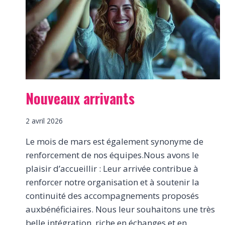
QUAND
IL
Y
A
UN
IMPRÉVU
?
Nouveaux arrivants
2 avril 2026
Le mois de mars est également synonyme de
renforcement de nos équipes.Nous avons le
plaisir d’accueillir : Leur arrivée contribue à
renforcer notre organisation et à soutenir la
continuité des accompagnements proposés
auxbénéficiaires. Nous leur souhaitons une très
belle intégration, riche en échanges et en